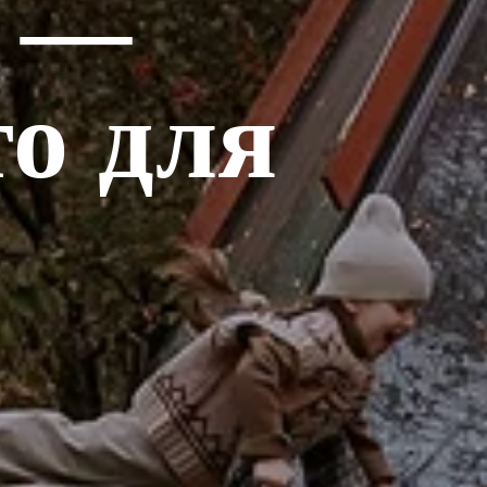
е —
то для