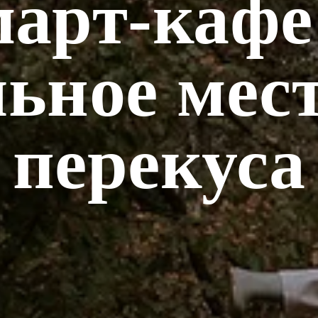
арт-
каф
ьное мес
перекуса