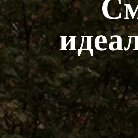
См
идеал